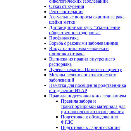
онкологических заболеваний
Отказ от курения
Рентгенотерапия
Актуальные вопросы скрининга рака
шейки матки
Дистанционный курс "Укрепление
общественного здоровья"
Профилактика
Борьба с раковыми заболеваниями
Вирус папилломы человека и
прививки от рака
Выписка из правил внутреннего
распорядка
Лучевая терапия. Памятка пациенту
Методы лечения онкологических
заболеваний
Памятка для посещения родственника
в отделении ИТАР
Правила подготовки к исследованиям
Правила забора и
транспортировки материала для
цитологического исследования
Подготовка к обследованию
ФГДС
Подготовка к ларингоскопии