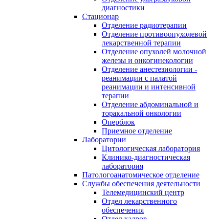
диагностики
Стационар
Отделение радиотерапии
Отделение противоопухолевой
лекарственной терапии
Отделение опухолей молочной
железы и онкогинекологии
Отделение анестезиологии -
реанимации с палатой
реанимации и интенсивной
терапии
Отделение абдоминальной и
торакальной онкологии
Оперблок
Приемное отделение
Лаборатории
Цитологическая лаборатория
Клинико-диагностическая
лаборатория
Патологоанатомическое отделение
Службы обеспечения деятельности
Телемедицинский центр
Отдел лекарственного
обеспечения
Отдел кадров