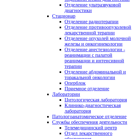
Отделение ультразвуковой
диагностики
Стационар
Отделение радиотерапии
Отделение противоопухолевой
лекарственной терапии
Отделение опухолей молочной
железы и онкогинекологии
Отделение анестезиологии -
реанимации с палатой
реанимации и интенсивной
терапии
Отделение абдоминальной и
торакальной онкологии
Оперблок
Приемное отделение
Лаборатории
Цитологическая лаборатория
Клинико-диагностическая
лаборатория
Патологоанатомическое отделение
Службы обеспечения деятельности
Телемедицинский центр
Отдел лекарственного
обеспечения