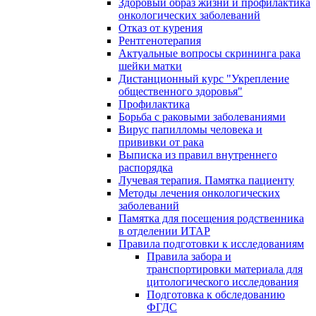
Здоровый образ жизни и профилактика
онкологических заболеваний
Отказ от курения
Рентгенотерапия
Актуальные вопросы скрининга рака
шейки матки
Дистанционный курс "Укрепление
общественного здоровья"
Профилактика
Борьба с раковыми заболеваниями
Вирус папилломы человека и
прививки от рака
Выписка из правил внутреннего
распорядка
Лучевая терапия. Памятка пациенту
Методы лечения онкологических
заболеваний
Памятка для посещения родственника
в отделении ИТАР
Правила подготовки к исследованиям
Правила забора и
транспортировки материала для
цитологического исследования
Подготовка к обследованию
ФГДС