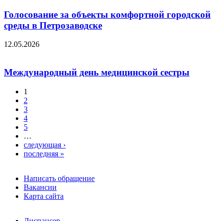
Голосование за объекты комфортной городской
среды в Петрозаводске
12.05.2026
Международный день медицинской сестры
1
2
Страницы
3
4
5
…
следующая ›
последняя »
Написать обращение
Вакансии
Карта сайта
Диспансер