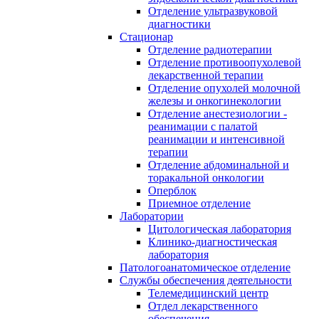
Отделение ультразвуковой
диагностики
Стационар
Отделение радиотерапии
Отделение противоопухолевой
лекарственной терапии
Отделение опухолей молочной
железы и онкогинекологии
Отделение анестезиологии -
реанимации с палатой
реанимации и интенсивной
терапии
Отделение абдоминальной и
торакальной онкологии
Оперблок
Приемное отделение
Лаборатории
Цитологическая лаборатория
Клинико-диагностическая
лаборатория
Патологоанатомическое отделение
Службы обеспечения деятельности
Телемедицинский центр
Отдел лекарственного
обеспечения