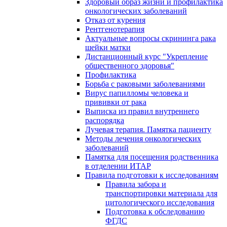
Здоровый образ жизни и профилактика
онкологических заболеваний
Отказ от курения
Рентгенотерапия
Актуальные вопросы скрининга рака
шейки матки
Дистанционный курс "Укрепление
общественного здоровья"
Профилактика
Борьба с раковыми заболеваниями
Вирус папилломы человека и
прививки от рака
Выписка из правил внутреннего
распорядка
Лучевая терапия. Памятка пациенту
Методы лечения онкологических
заболеваний
Памятка для посещения родственника
в отделении ИТАР
Правила подготовки к исследованиям
Правила забора и
транспортировки материала для
цитологического исследования
Подготовка к обследованию
ФГДС