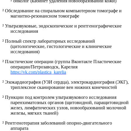
²
онколог (кабинет удаления новообразований кожи)
²
Обследование на спиральном компьютерном томографе и
магнитно-резонансном томографе
²
Ультразвуковые, эндоскопические и рентгенографические
исследования
²
Полный спектр лабораторных исследований
(цитологические, гистологические и клинические
исследования)
²
Пластические операции (группа Вконтакте Пластические
операции/Петрозаводск, Карелия
https
://
vk
.
com
/
plastica
_
karelia
²
Эхокардиография (УЗИ сердца), электрокардиография (ЭКГ),
триплексное сканирование вен нижних конечностей
²
Пункции под контролем ультразвукового исследования
паренхиматозных органов (щитовидной, паращитовидной
желез, лимфатических узлов, новообразований молочной
железы, мягких тканей)
²
Рентгенотерапия заболеваний опорно-двигательного
аппарата