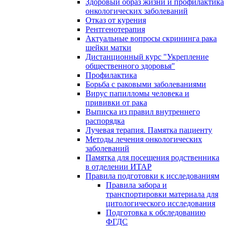
Здоровый образ жизни и профилактика
онкологических заболеваний
Отказ от курения
Рентгенотерапия
Актуальные вопросы скрининга рака
шейки матки
Дистанционный курс "Укрепление
общественного здоровья"
Профилактика
Борьба с раковыми заболеваниями
Вирус папилломы человека и
прививки от рака
Выписка из правил внутреннего
распорядка
Лучевая терапия. Памятка пациенту
Методы лечения онкологических
заболеваний
Памятка для посещения родственника
в отделении ИТАР
Правила подготовки к исследованиям
Правила забора и
транспортировки материала для
цитологического исследования
Подготовка к обследованию
ФГДС