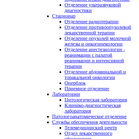
Отделение ультразвуковой
диагностики
Стационар
Отделение радиотерапии
Отделение противоопухолевой
лекарственной терапии
Отделение опухолей молочной
железы и онкогинекологии
Отделение анестезиологии -
реанимации с палатой
реанимации и интенсивной
терапии
Отделение абдоминальной и
торакальной онкологии
Оперблок
Приемное отделение
Лаборатории
Цитологическая лаборатория
Клинико-диагностическая
лаборатория
Патологоанатомическое отделение
Службы обеспечения деятельности
Телемедицинский центр
Отдел лекарственного
обеспечения