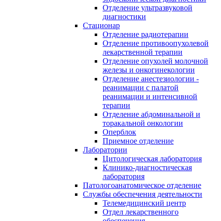
Отделение ультразвуковой
диагностики
Стационар
Отделение радиотерапии
Отделение противоопухолевой
лекарственной терапии
Отделение опухолей молочной
железы и онкогинекологии
Отделение анестезиологии -
реанимации с палатой
реанимации и интенсивной
терапии
Отделение абдоминальной и
торакальной онкологии
Оперблок
Приемное отделение
Лаборатории
Цитологическая лаборатория
Клинико-диагностическая
лаборатория
Патологоанатомическое отделение
Службы обеспечения деятельности
Телемедицинский центр
Отдел лекарственного
обеспечения