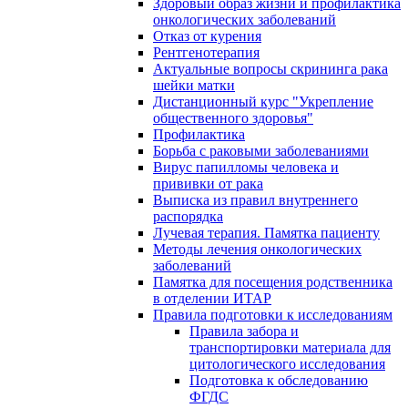
Здоровый образ жизни и профилактика
онкологических заболеваний
Отказ от курения
Рентгенотерапия
Актуальные вопросы скрининга рака
шейки матки
Дистанционный курс "Укрепление
общественного здоровья"
Профилактика
Борьба с раковыми заболеваниями
Вирус папилломы человека и
прививки от рака
Выписка из правил внутреннего
распорядка
Лучевая терапия. Памятка пациенту
Методы лечения онкологических
заболеваний
Памятка для посещения родственника
в отделении ИТАР
Правила подготовки к исследованиям
Правила забора и
транспортировки материала для
цитологического исследования
Подготовка к обследованию
ФГДС