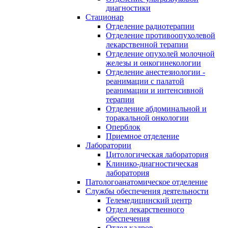
диагностики
Стационар
Отделение радиотерапии
Отделение противоопухолевой
лекарственной терапии
Отделение опухолей молочной
железы и онкогинекологии
Отделение анестезиологии -
реанимации с палатой
реанимации и интенсивной
терапии
Отделение абдоминальной и
торакальной онкологии
Оперблок
Приемное отделение
Лаборатории
Цитологическая лаборатория
Клинико-диагностическая
лаборатория
Патологоанатомическое отделение
Службы обеспечения деятельности
Телемедицинский центр
Отдел лекарственного
обеспечения
Отдел кадров