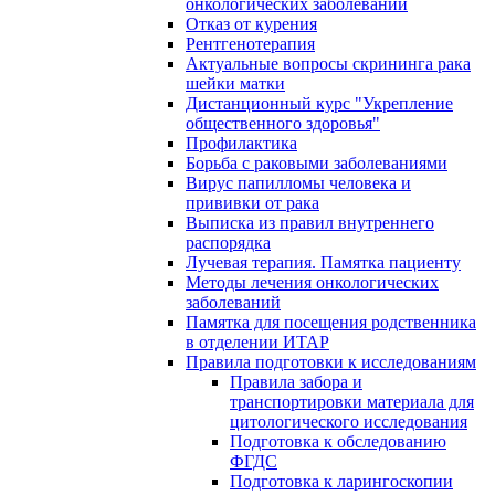
онкологических заболеваний
Отказ от курения
Рентгенотерапия
Актуальные вопросы скрининга рака
шейки матки
Дистанционный курс "Укрепление
общественного здоровья"
Профилактика
Борьба с раковыми заболеваниями
Вирус папилломы человека и
прививки от рака
Выписка из правил внутреннего
распорядка
Лучевая терапия. Памятка пациенту
Методы лечения онкологических
заболеваний
Памятка для посещения родственника
в отделении ИТАР
Правила подготовки к исследованиям
Правила забора и
транспортировки материала для
цитологического исследования
Подготовка к обследованию
ФГДС
Подготовка к ларингоскопии