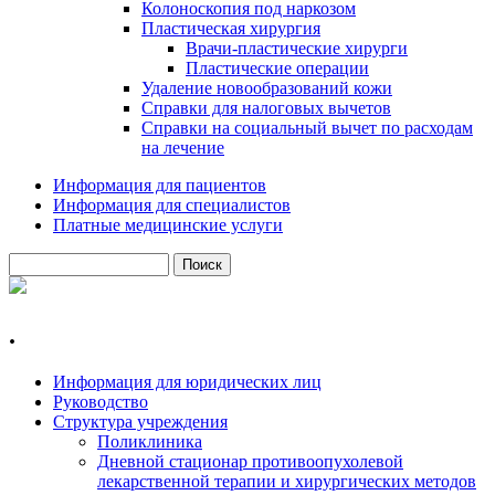
Колоноскопия под наркозом
Пластическая хирургия
Врачи-пластические хирурги
Пластические операции
Удаление новообразований кожи
Справки для налоговых вычетов
Справки на социальный вычет по расходам
на лечение
Информация для пациентов
Информация для специалистов
Платные медицинские услуги
Поиск
Форма поиска
.
Информация для юридических лиц
Руководство
Структура учреждения
Поликлиника
Дневной стационар противоопухолевой
лекарственной терапии и хирургических методов