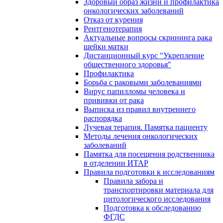
Здоровый образ жизни и профилактика
онкологических заболеваний
Отказ от курения
Рентгенотерапия
Актуальные вопросы скрининга рака
шейки матки
Дистанционный курс "Укрепление
общественного здоровья"
Профилактика
Борьба с раковыми заболеваниями
Вирус папилломы человека и
прививки от рака
Выписка из правил внутреннего
распорядка
Лучевая терапия. Памятка пациенту
Методы лечения онкологических
заболеваний
Памятка для посещения родственника
в отделении ИТАР
Правила подготовки к исследованиям
Правила забора и
транспортировки материала для
цитологического исследования
Подготовка к обследованию
ФГДС