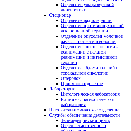
Отделение ультразвуковой
диагностики
Стационар
Отделение радиотерапии
Отделение противоопухолевой
лекарственной терапии
Отделение опухолей молочной
железы и онкогинекологии
Отделение анестезиологии -
реанимации с палатой
реанимации и интенсивной
терапии
Отделение абдоминальной и
торакальной онкологии
Оперблок
Приемное отделение
Лаборатории
Цитологическая лаборатория
Клинико-диагностическая
лаборатория
Патологоанатомическое отделение
Службы обеспечения деятельности
Телемедицинский центр
Отдел лекарственного
обеспечения