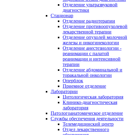
Отделение ультразвуковой
диагностики
Стационар
Отделение радиотерапии
Отделение противоопухолевой
лекарственной терапии
Отделение опухолей молочной
железы и онкогинекологии
Отделение анестезиологии -
реанимации с палатой
реанимации и интенсивной
терапии
Отделение абдоминальной и
торакальной онкологии
Оперблок
Приемное отделение
Лаборатории
Цитологическая лаборатория
Клинико-диагностическая
лаборатория
Патологоанатомическое отделение
Службы обеспечения деятельности
Телемедицинский центр
Отдел лекарственного
обеспечения