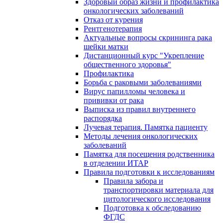
Здоровый образ жизни и профилактика
онкологических заболеваний
Отказ от курения
Рентгенотерапия
Актуальные вопросы скрининга рака
шейки матки
Дистанционный курс "Укрепление
общественного здоровья"
Профилактика
Борьба с раковыми заболеваниями
Вирус папилломы человека и
прививки от рака
Выписка из правил внутреннего
распорядка
Лучевая терапия. Памятка пациенту
Методы лечения онкологических
заболеваний
Памятка для посещения родственника
в отделении ИТАР
Правила подготовки к исследованиям
Правила забора и
транспортировки материала для
цитологического исследования
Подготовка к обследованию
ФГДС