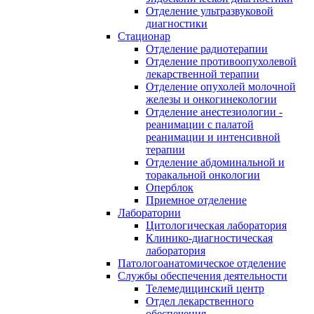
Отделение ультразвуковой
диагностики
Стационар
Отделение радиотерапии
Отделение противоопухолевой
лекарственной терапии
Отделение опухолей молочной
железы и онкогинекологии
Отделение анестезиологии -
реанимации с палатой
реанимации и интенсивной
терапии
Отделение абдоминальной и
торакальной онкологии
Оперблок
Приемное отделение
Лаборатории
Цитологическая лаборатория
Клинико-диагностическая
лаборатория
Патологоанатомическое отделение
Службы обеспечения деятельности
Телемедицинский центр
Отдел лекарственного
обеспечения