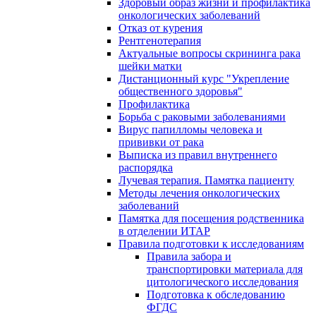
Здоровый образ жизни и профилактика
онкологических заболеваний
Отказ от курения
Рентгенотерапия
Актуальные вопросы скрининга рака
шейки матки
Дистанционный курс "Укрепление
общественного здоровья"
Профилактика
Борьба с раковыми заболеваниями
Вирус папилломы человека и
прививки от рака
Выписка из правил внутреннего
распорядка
Лучевая терапия. Памятка пациенту
Методы лечения онкологических
заболеваний
Памятка для посещения родственника
в отделении ИТАР
Правила подготовки к исследованиям
Правила забора и
транспортировки материала для
цитологического исследования
Подготовка к обследованию
ФГДС