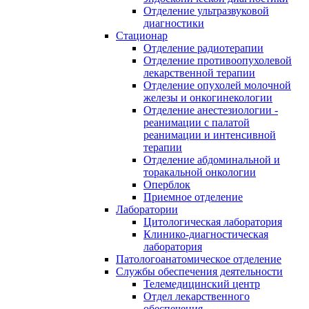
Отделение ультразвуковой
диагностики
Стационар
Отделение радиотерапии
Отделение противоопухолевой
лекарственной терапии
Отделение опухолей молочной
железы и онкогинекологии
Отделение анестезиологии -
реанимации с палатой
реанимации и интенсивной
терапии
Отделение абдоминальной и
торакальной онкологии
Оперблок
Приемное отделение
Лаборатории
Цитологическая лаборатория
Клинико-диагностическая
лаборатория
Патологоанатомическое отделение
Службы обеспечения деятельности
Телемедицинский центр
Отдел лекарственного
обеспечения