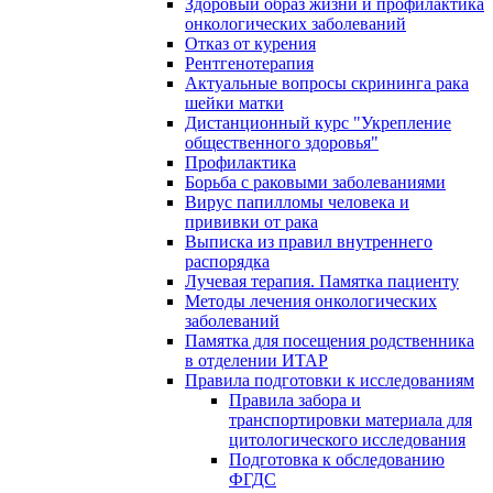
Здоровый образ жизни и профилактика
онкологических заболеваний
Отказ от курения
Рентгенотерапия
Актуальные вопросы скрининга рака
шейки матки
Дистанционный курс "Укрепление
общественного здоровья"
Профилактика
Борьба с раковыми заболеваниями
Вирус папилломы человека и
прививки от рака
Выписка из правил внутреннего
распорядка
Лучевая терапия. Памятка пациенту
Методы лечения онкологических
заболеваний
Памятка для посещения родственника
в отделении ИТАР
Правила подготовки к исследованиям
Правила забора и
транспортировки материала для
цитологического исследования
Подготовка к обследованию
ФГДС